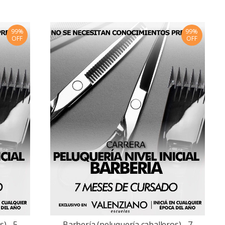
99%
99%
OFF
OFF
) - 5
Barbería (peluquería caballeros) - 7