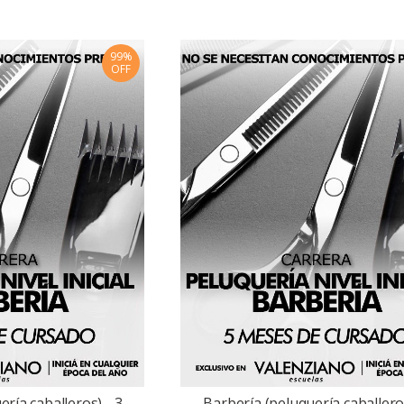
99%
OFF
ría caballeros) - 3
Barbería (peluquería caballeros