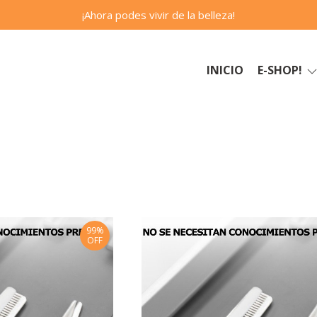
¡Ahora podes vivir de la belleza!
INICIO
E-SHOP!
99%
OFF