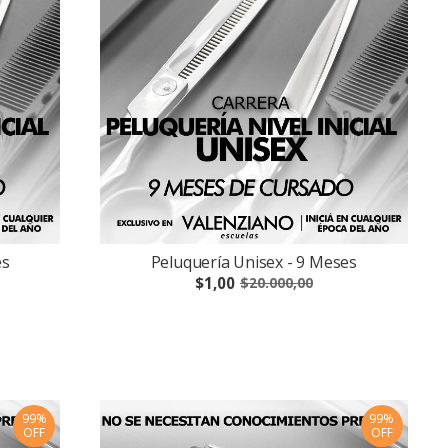
es
Peluquería Unisex - 9 Meses
$1,00
$20.000,00
99%
99%
OFF
OFF