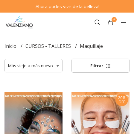
¡Ahora podes vivir de la belleza!
0
Inicio
CURSOS - TALLERES
Maquillaje
Filtrar
20%
OFF